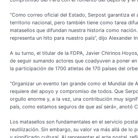
“Como correo oficial del Estado, Serpost garantiza el 
territorio nacional, pero también tiene como tarea difund
matasellos que difundan nuestra historia como nación.
representa un hito para nuestro país”, dijo Alexander 
A su turno, el titular de la FDPA, Javier Chirinos Hoy
de seguir sumando actores que coadyuven a poner en 
la participación de 1700 atletas de 170 países del orbe
“Organizar un evento tan grande como el Mundial de At
requiere del apoyo y compromiso de todos. Que Serp
orgullo enorme y, a la vez, una contribución muy sign
país, como estamos seguros de que así será», anotó C
Los matasellos son fundamentales en el servicio postal,
reutilización. Sin embargo, su valor va más allá de lo
y significado cultural. Al representar el arte postal, re