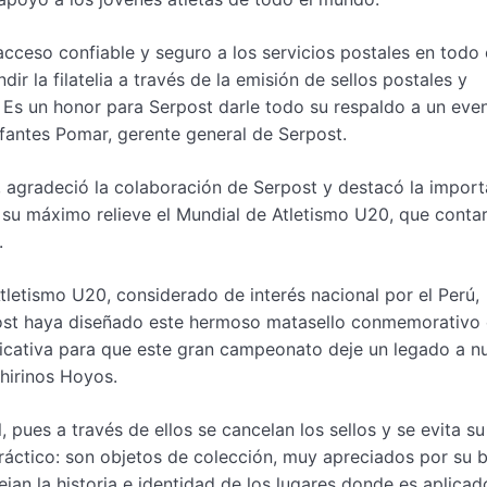
acceso confiable y seguro a los servicios postales en todo 
ir la filatelia a través de la emisión de sellos postales y
 Es un honor para Serpost darle todo su respaldo a un eve
Infantes Pomar, gerente general de Serpost.
os, agradeció la colaboración de Serpost y destacó la impor
su máximo relieve el Mundial de Atletismo U20, que conta
.
letismo U20, considerado de interés nacional por el Perú,
ost haya diseñado este hermoso matasello conmemorativo 
ificativa para que este gran campeonato deje un legado a n
hirinos Hoyos.
 pues a través de ellos se cancelan los sellos y se evita su
 práctico: son objetos de colección, muy apreciados por su b
flejan la historia e identidad de los lugares donde es aplicad