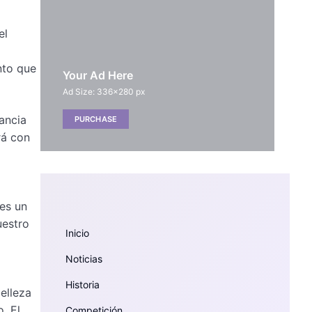
el
nto que
Your Ad Here
Ad Size: 336x280 px
tancia
PURCHASE
rá con
es un
uestro
Inicio
Noticias
Historia
elleza
o. El
Competición