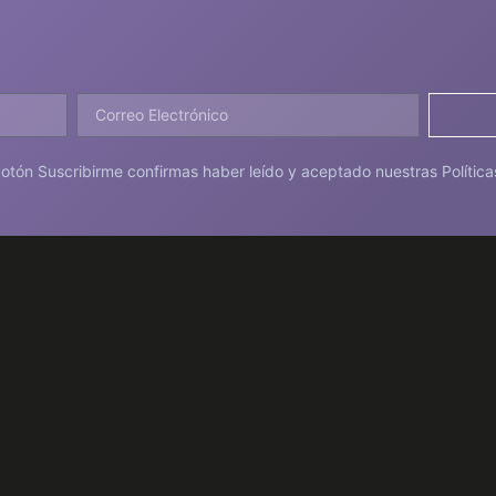
 botón Suscribirme confirmas haber leído y aceptado nuestras Política