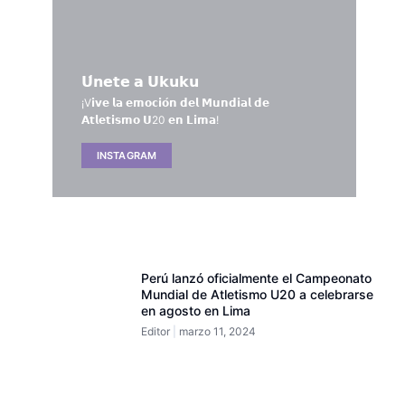
𝗨́𝗻𝗲𝘁𝗲 𝗮 𝗨𝗸𝘂𝗸𝘂
¡V𝗶𝘃𝗲 𝗹𝗮 𝗲𝗺𝗼𝗰𝗶𝗼́𝗻 𝗱𝗲𝗹 𝗠𝘂𝗻𝗱𝗶𝗮𝗹 𝗱𝗲
𝗔𝘁𝗹𝗲𝘁𝗶𝘀𝗺𝗼 𝗨20 𝗲𝗻 𝗟𝗶𝗺𝗮!
INSTAGRAM
Perú lanzó oficialmente el Campeonato
Mundial de Atletismo U20 a celebrarse
en agosto en Lima
Editor
marzo 11, 2024