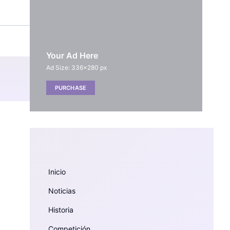
Your Ad Here
Ad Size: 336x280 px
PURCHASE
Inicio
Noticias
Historia
Competición