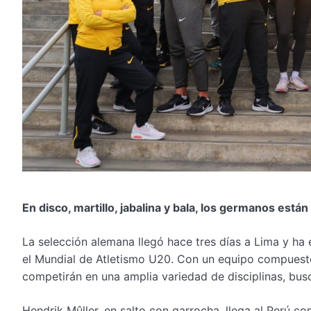
En disco, martillo, jabalina y bala, los germanos está
La selección alemana llegó hace tres días a Lima y ha
el Mundial de Atletismo U20. Con un equipo compuest
competirán en una amplia variedad de disciplinas, busc
Hendrik Mûller, en salto con garrocha, llega al Perú c