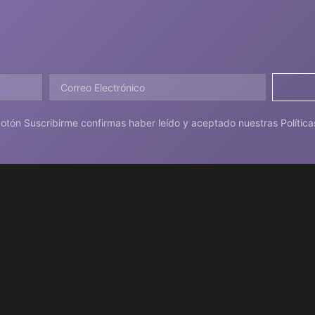
 botón Suscribirme confirmas haber leído y aceptado nuestras Política