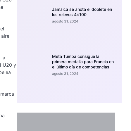
ne
Jamaica se anota el doblete en
los relevos 4×100
agosto 31, 2024
el
 aire
Méta Tumba consigue la
 la
primera medalla para Francia en
l U20 y
el último día de competencias
pelea
agosto 31, 2024
r marca
ima