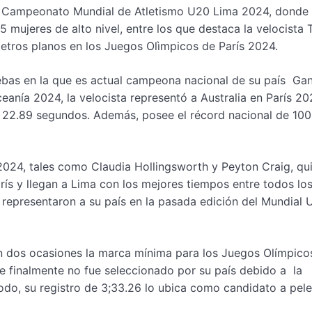
n el Campeonato Mundial de Atletismo U20 Lima 2024, donde
ujeres de alto nivel, entre los que destaca la velocista T
metros planos en los Juegos Olìmpicos de París 2024.
uebas en la que es actual campeona nacional de su país Ga
nía 2024, la velocista representó a Australia en París 20
 22.89 segundos. Además, posee el récord nacional de 10
 2024, tales como Claudia Hollingsworth y Peyton Craig, qu
rís y llegan a Lima con los mejores tiempos entre todos lo
representaron a su país en la pasada edición del Mundial 
en dos ocasiones la marca mínima para los Juegos Olímpico
e finalmente no fue seleccionado por su país debido a la
do, su registro de 3;33.26 lo ubica como candidato a pele