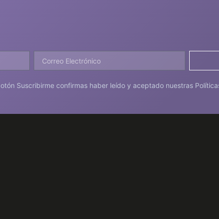
 botón Suscribirme confirmas haber leído y aceptado nuestras Política