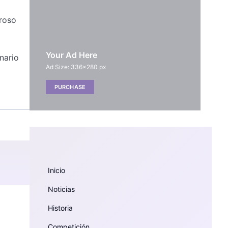
eroso
Your Ad Here
nario
Ad Size: 336x280 px
PURCHASE
Inicio
Noticias
Historia
Competición