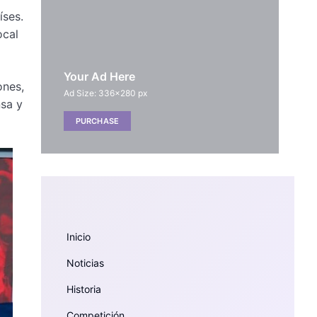
íses.
ocal
Your Ad Here
ones,
Ad Size: 336x280 px
nsa y
PURCHASE
Inicio
Noticias
Historia
Competición