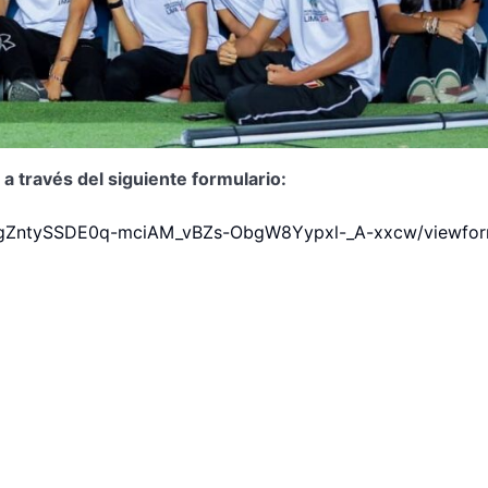
a través del siguiente formulario:
hOgZntySSDE0q-mciAM_vBZs-ObgW8Yypxl-_A-xxcw/viewfo