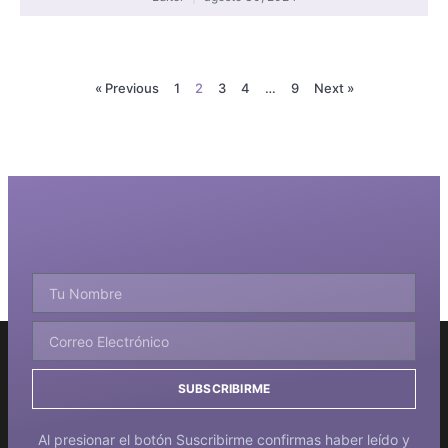
« Previous
1
2
3
4
…
9
Next »
SUBSCRIBIRME
Al presionar el botón Suscribirme confirmas haber leído y